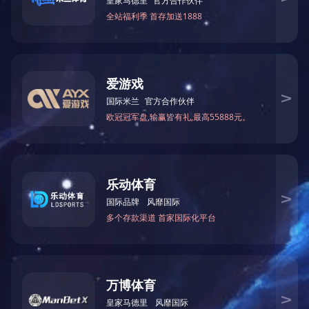
联系方式
在线留言
PREV

NEXT

您现在的位置：
米兰体育-米兰（中国）
/
产品中心
/
信息发布系统
分类出来


智能安防领域

智能停车系统
通道