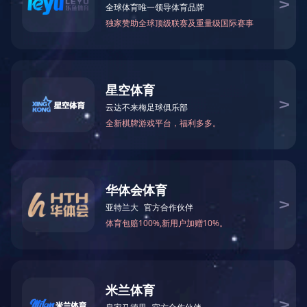
人才招聘
人才理念
招聘信息
联系我们
联系方式
在线留言

导航
米兰体育-米兰（中国）
关于我们

公司简介
米兰体育
荣誉资质
产品中心

智能安防领域
信息发布系统
远程会议系统
LED显示屏
案例展示
新闻资讯

米兰体育
米兰体育-米兰（中国）
通知公告
服务中心

服务理念
售后服务
解决方案
人才招聘

人才理念
招聘信息
联系我们
