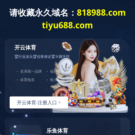
米兰体育
150 8598 8761
米兰体育-米兰（中国）
关于我们
公司简介
米兰体育
荣誉资质
产品中心
智能安防领域
信息发布系统
远程会议系统
LED显示屏
案例展示
新闻资讯
米兰体育
米兰体育-米兰（中国）
通知公告
服务中心
服务理念
售后服务
解决方案