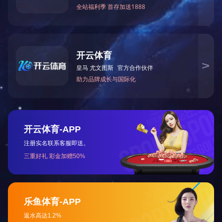
安装的智能门锁给人一种很便捷、很安全的感受。当然，除了
酒店，很多一二线城市的家庭用户也开始将家里的门锁进行升
级，更换成安全系数更高的智能门锁。
2020-04-08
“以人为本”设计理念 门禁系统实现一次次技术革新
作为家庭和社区的重要屏障，门禁系统是智慧城市、智慧社区
不可或缺的重要一环，为人们生活提供了安全保障，深受关注
和青睐。
2020-04-08
智慧停车破解市区“停车难”
今天是我市城区部分道路停车泊位实行收费管理第一天，路段
的停车情况如何?市民是否适应?停车系统如何操作?对此，记
者进行走访了解。
2020-04-08