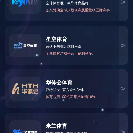
人才招聘
人才理念
招聘信息
联系我们
联系方式
在线留言

导航
米兰体育-米兰（中国）
关于我们

公司简介
米兰体育
荣誉资质
产品中心

智能安防领域
信息发布系统
远程会议系统
LED显示屏
案例展示
新闻资讯

米兰体育
米兰体育-米兰（中国）
通知公告
服务中心

服务理念
售后服务
解决方案
人才招聘

人才理念
招聘信息
联系我们
