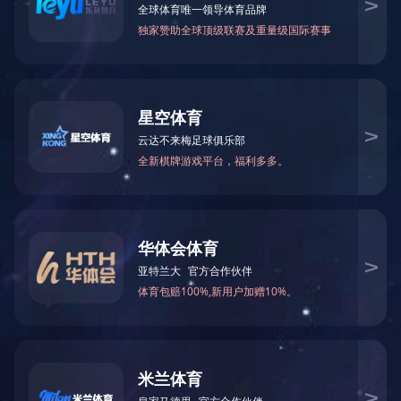
人才招聘
人才理念
招聘信息
联系我们
联系方式
在线留言

导航
米兰体育-米兰（中国）
关于我们

公司简介
米兰体育
荣誉资质
产品中心

智能安防领域
信息发布系统
远程会议系统
LED显示屏
案例展示
新闻资讯

米兰体育
米兰体育-米兰（中国）
通知公告
服务中心

服务理念
售后服务
解决方案
人才招聘

人才理念
招聘信息
联系我们
