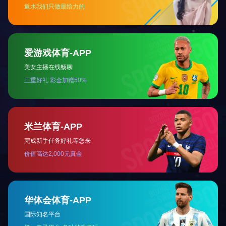
上一页
1
下一页
CONTACT INFORMATION
联系方式
贵州省贵阳市观山湖区观山西路乾图中心广场A栋一单元17—4
15085988761
18984065526
643339550@qq.com
OFFICIAL ACCOUNTS
公众号
欢迎关注公众号
欢迎关注小程序