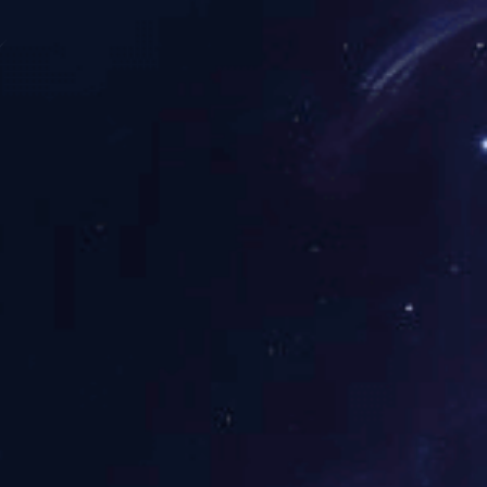
智能停车系统
通道
门禁系统
消费系统
巡更系统
智能充电桩
智能门锁
酒店锁
信息发布系统
远程会议系统