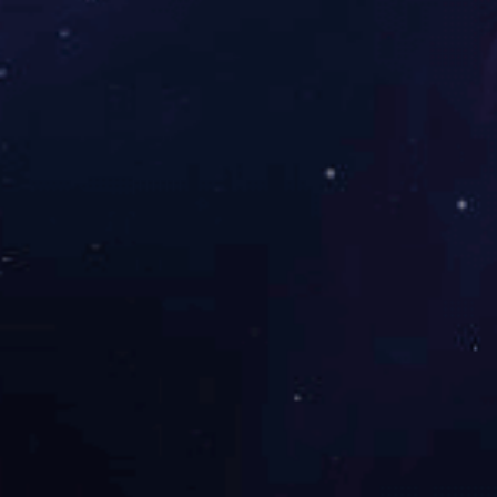
立即购买
加入购物车
暂时无货

1
产品描述
参数
扫二维码用手机看
未找到相应参数组，请于后台属性模板中添加
上一个
平移闸系列
下一个
动态人脸识别系统
CONTACT INFORMATION
联系方式
贵州省贵阳市观山湖区观山西路乾图中心广场A栋一单元17—4