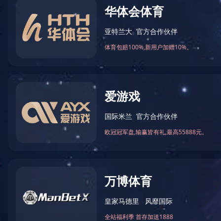
人才招聘
人才理念
招聘信息
联系我们
联系方式
在线留言

米兰体育-米兰（中国）
关于我们

公司简介
米兰体育
荣誉资质
产品中心

智能安防领域
信息发布系统
远程会议系统
LED显示屏
案例展示
新闻资讯

米兰体育
米兰体育-米兰（中国）
通知公告
服务中心

服务理念
售后服务
解决方案
人才招聘

人才理念
招聘信息
联系我们
